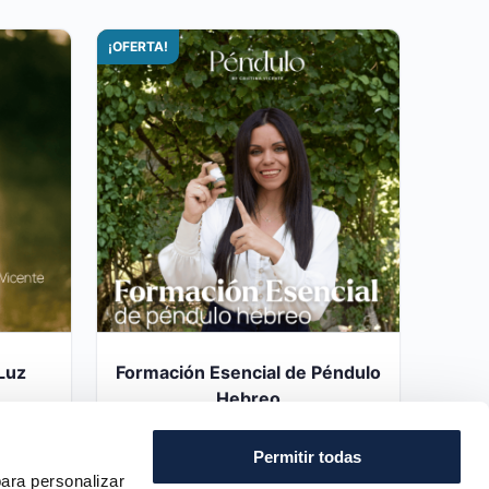
¡OFERTA!
Luz
Formación Esencial de Péndulo
Hebreo
697,00
€
550,00
€
Permitir todas
ara personalizar