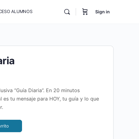
CESO ALUMNOS
Sign in
aria
usiva “Guía Diaria”. En 20 minutos
l es tu mensaje para HOY, tu guía y lo que
r.
rrito