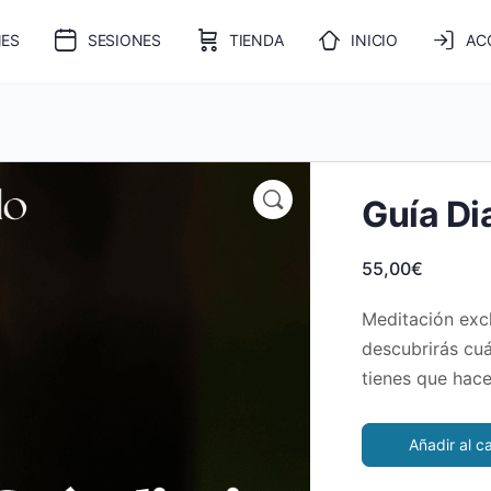
NES
SESIONES
TIENDA
INICIO
AC
Guía Di
55,00
€
Meditación excl
descubrirás cuá
tienes que hace
Añadir al ca